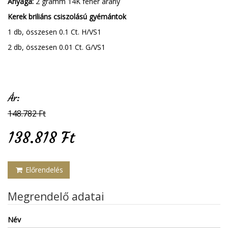
Anyaga:
2 gramm 14K fehér arany
Kerek briliáns csiszolású gyémántok
1 db, összesen 0.1 Ct. H/VS1
2 db, összesen 0.01 Ct. G/VS1
Ár:
148.782 Ft
138.818 Ft
Előrendelés
Megrendelő adatai
Név