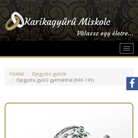
Karikagyűrű Miskolc
Válassz egy életre...
Toggl
navig
Főoldal
Eljegyzési gyűrűk
Eljegyzési gyűrű gyémánttal (BRK-145)
Previous
Next