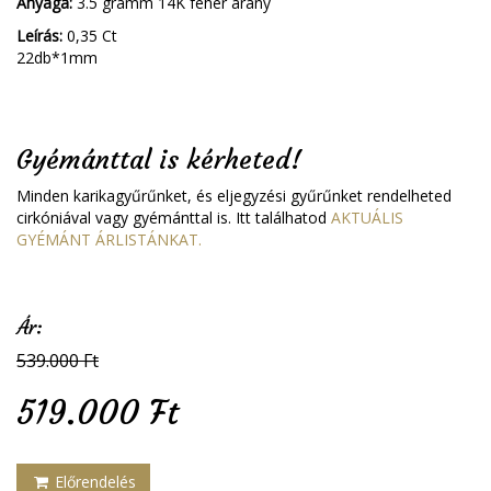
Anyaga:
3.5 gramm 14K fehér arany
Leírás:
0,35 Ct
22db*1mm
Gyémánttal is kérheted!
Minden karikagyűrűnket, és eljegyzési gyűrűnket rendelheted
cirkóniával vagy gyémánttal is. Itt találhatod
AKTUÁLIS
GYÉMÁNT ÁRLISTÁNKAT.
Ár:
539.000 Ft
519.000 Ft
Előrendelés