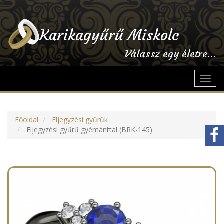
Karikagyűrű Miskolc
Válassz egy életre...
Toggl
navig
Főoldal
Eljegyzési gyűrűk
Eljegyzési gyűrű gyémánttal (BRK-145)
Previous
Next