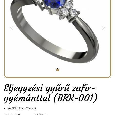
Eljegyzési gyűrű zafir-
gyémánttal (BRK-001)
Cikkszám: BRK-001