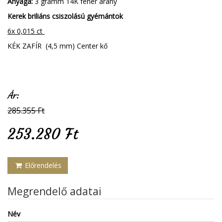
Anyaga:
3 gramm 14K fehér arany
Kerek briliáns csiszolású gyémántok
6x 0,015 ct
KÉK ZAFÍR (4,5 mm) Center kő
Ár:
285.355 Ft
253.280 Ft
Előrendelés
Megrendelő adatai
Név