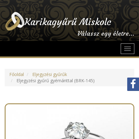
Karikagyűrű Miskolc
Válassz egy életre...
Toggl
navig
Főoldal
Eljegyzési gyűrűk
Eljegyzési gyűrű gyémánttal (BRK-145)
Previous
Next