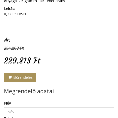
Anyaga:
2.5 gramm 14K fehér arany
Leírás:
0,22 Ct H/SI1
Ár:
251.067 Ft
229.813 Ft
Előrendelés
Megrendelő adatai
Név