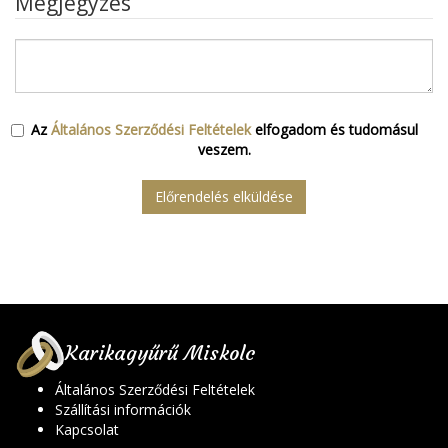
Megjegyzés
Az
Általános Szerződési Feltételek
elfogadom és tudomásul
veszem.
Előrendelés elküldése
Karikagyűrű Miskolc
Általános Szerződési Feltételek
Szállítási információk
Kapcsolat