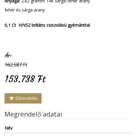
Anyaga:
2.82 gramm 14K sárga-fehér arany
fehér és sárga arany
0,1 Ct H/VS2 briliáns csiszolású gyémánttal
Ár:
162.587 Ft
153.738 Ft
Előrendelés
Megrendelő adatai
Név