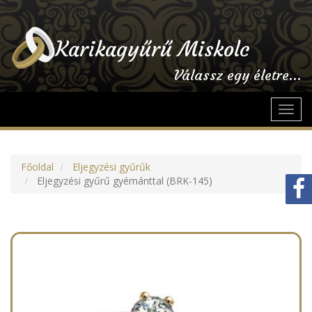
Karikagyűrű Miskolc
Válassz egy életre...
Toggl
navig
Főoldal
Eljegyzési gyűrűk
Eljegyzési gyűrű gyémánttal (BRK-145)
Previous
Next