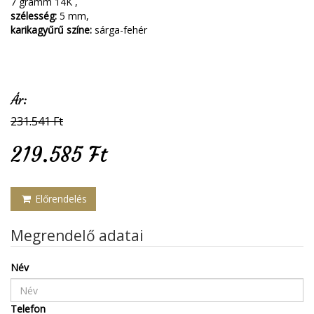
7 gramm 14K ,
szélesség:
5 mm,
karikagyűrű színe:
sárga-fehér
Ár:
231.541 Ft
219.585 Ft
Előrendelés
Megrendelő adatai
Név
Telefon