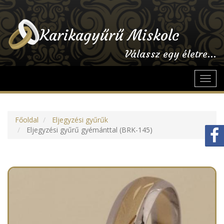
Karikagyűrű Miskolc
Válassz egy életre...
Toggl
navig
Főoldal
Eljegyzési gyűrűk
Eljegyzési gyűrű gyémánttal (BRK-145)
Previous
Next